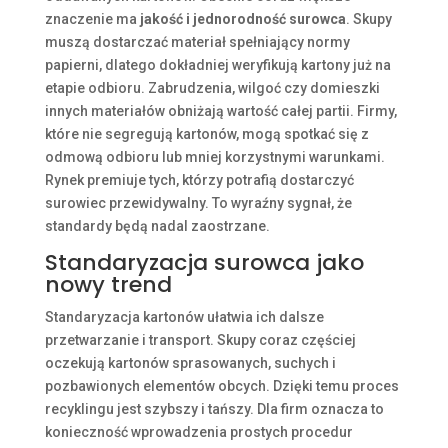
znaczenie ma
jakość i jednorodność surowca
. Skupy
muszą dostarczać materiał spełniający normy
papierni, dlatego dokładniej weryfikują kartony już na
etapie odbioru. Zabrudzenia, wilgoć czy domieszki
innych materiałów obniżają wartość całej partii. Firmy,
które nie segregują kartonów, mogą spotkać się z
odmową odbioru lub mniej korzystnymi warunkami.
Rynek premiuje tych, którzy potrafią dostarczyć
surowiec przewidywalny. To wyraźny sygnał, że
standardy będą nadal zaostrzane.
Standaryzacja surowca jako
nowy trend
Standaryzacja kartonów ułatwia ich dalsze
przetwarzanie i transport. Skupy coraz częściej
oczekują kartonów sprasowanych, suchych i
pozbawionych elementów obcych. Dzięki temu proces
recyklingu jest szybszy i tańszy. Dla firm oznacza to
konieczność wprowadzenia prostych procedur